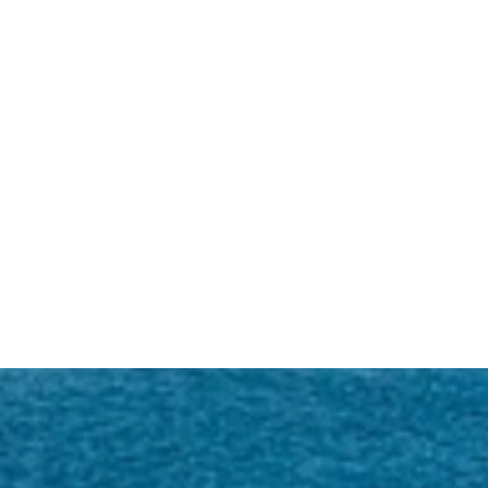
e de Dubrovnik, un trésor
n histoire et en art sacré.