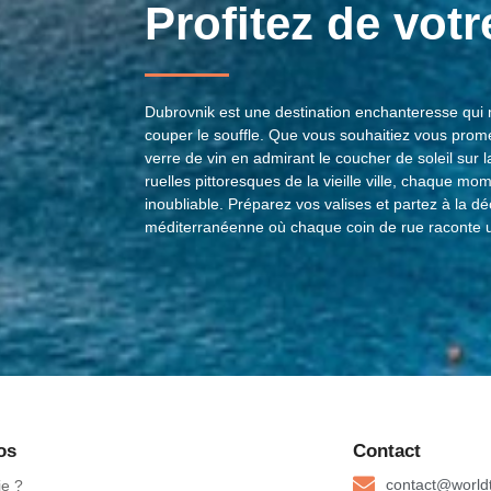
Profitez de vot
Dubrovnik est une destination enchanteresse qui m
couper le souffle. Que vous souhaitiez vous prom
verre de vin en admirant le coucher de soleil sur l
ruelles pittoresques de la vieille ville, chaque m
inoubliable. Préparez vos valises et partez à la d
méditerranéenne où chaque coin de rue raconte un
os
Contact
contact@worldt
je ?