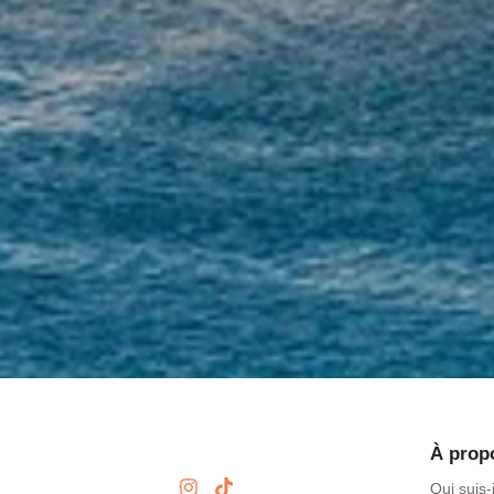
À prop
Qui suis-