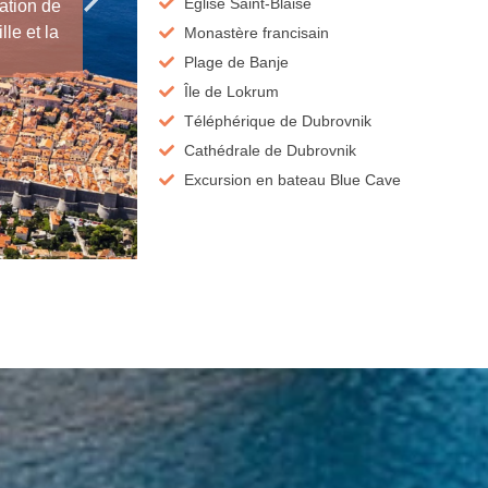
Église Saint-Blaise
ation de
Découvrez la majestueuse cathédral
le et la
Monastère francisain
baroque au cœur de la ville, riche e
Plage de Banje
Île de Lokrum
Téléphérique de Dubrovnik
Cathédrale de Dubrovnik
Excursion en bateau Blue Cave