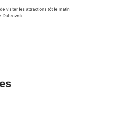
visiter les attractions tôt le matin
de Dubrovnik.
les
le de
nik
Explorez la vieil
mondial de l'